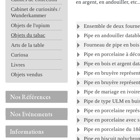
en argent, en andouiller, etc.
Cabinet de curiosités /
Wunderkammer
Articles
Objets de l'opium
Titre
Ensemble de deux fournea
Objets du tabac
Pipe en andouiller databl
Fourneau de pipe en bois
Arts de la table
Pipe en porcelaine à déc
Curiosa
Pipe en bois et argent da
Livres
Pipe en bruyère représent
Objets vendus
Pipe en bruyère représent
Pipe de mariage en ivoir
Nos Références
Pipe de type ULM en buis,
Pipe en porcelaine repré
Nos Evénements
Pipe en porcelaine avec 
Pipe en porcelaine du 18è
Informations
Pipe en biscuit polychro