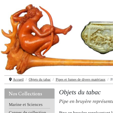
Accueil
Objets du tabac
Pipes et fumes de divers matériaux
P
Objets du tabac
Nos Collections
Pipe en bruyère représenta
Marine et Sciences
Cannes de collection
Pipe en bruyère représentant l