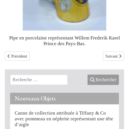
Pipe en porcelaine représentant Willem Frederik Karel
Prince des Pays-Bas.
Article précédent : Pipe de type ULM en buis, argent, corne et ivoire datab
Article suivan
Précédent
Suivant
Rechercher
Nouveaux Objets
Canne de collection attribuée à Tiffany & Co
avec pommeau en néphrite représentant une tête
d’aigle