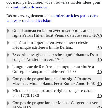
occasion particulière, vous trouverez ici des idées pour
des
antiquités de marine
.
Découvrez également nos
derniers articles parus dans
la presse ou à la télévision
.
Articles
Titre
Grand anneau en laiton avec inscriptions arabes
signé Petrus Hilten fecit Vienna datable vers 1720
Planétarium copernicien avec sphère céleste
mécanique attribué à Emile Bertaux
Exceptionnel globe de poche signé Johannes Deur
conçu à Amsterdam vers 1705
Longue-vue de 5 mètres de longueur attribuée à
Guiseppe Campani datable vers 1700
Compas de proportion en laiton signé Ioannes
Macarius Mirandolanus Fecit Romae Anno 1658
Microscope de bureau d'origine française datable
vers 1770/1780
Compas de proportion par Michel Coignet fait vers
1600/1610