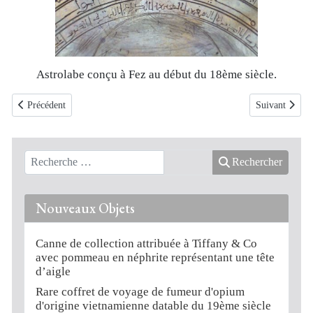
Astrolabe conçu à Fez au début du 18ème siècle.
Article précédent : ROSTRE de NARVAL d'époque Renaissance
Article suivan
Précédent
Suivant
Rechercher
Nouveaux Objets
Canne de collection attribuée à Tiffany & Co
avec pommeau en néphrite représentant une tête
d’aigle
Rare coffret de voyage de fumeur d'opium
d'origine vietnamienne datable du 19ème siècle