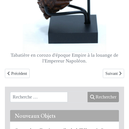
Tabatière en corozo d'époque Empire à la louange de
l'Empereur Napoléon.
Article précédent : Boite en or de section ovale datable entre 1819 et 1838
Article suivan
Précédent
Suivant
Rechercher
Nouveaux Objets