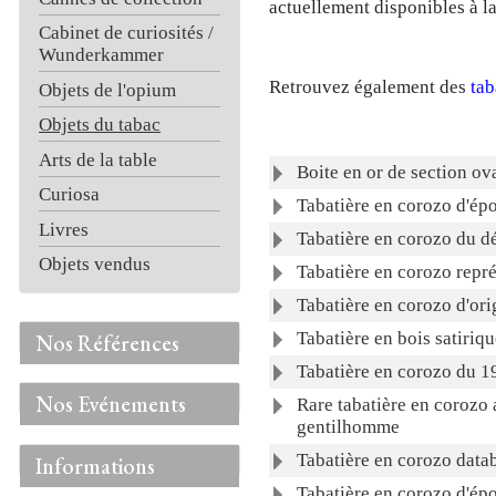
actuellement disponibles à la
Cabinet de curiosités /
Wunderkammer
Retrouvez également des
tab
Objets de l'opium
Objets du tabac
Arts de la table
Articles
Titre
Boite en or de section ov
Curiosa
Tabatière en corozo d'ép
Livres
Tabatière en corozo du dé
Objets vendus
Tabatière en corozo repr
Tabatière en corozo d'ori
Tabatière en bois satiriq
Nos Références
Tabatière en corozo du 1
Nos Evénements
Rare tabatière en corozo
gentilhomme
Tabatière en corozo datab
Informations
Tabatière en corozo d'ép