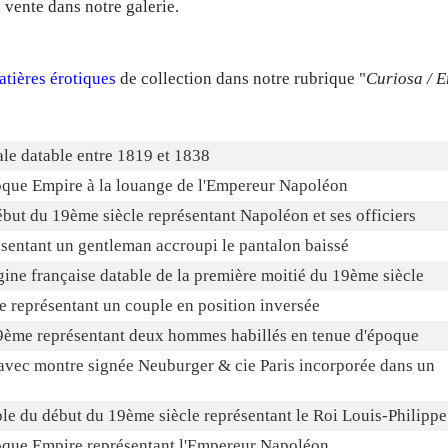
 vente dans notre galerie.
atières érotiques
de collection dans notre rubrique "
Curiosa / E
ale datable entre 1819 et 1838
oque Empire à la louange de l'Empereur Napoléon
but du 19ème siècle représentant Napoléon et ses officiers
ésentant un gentleman accroupi le pantalon baissé
gine française datable de la première moitié du 19ème siècle
ue représentant un couple en position inversée
9ème représentant deux hommes habillés en tenue d'époque
 avec montre signée Neuburger & cie Paris incorporée dans un
le du début du 19ème siècle représentant le Roi Louis-Philippe
oque Empire représentant l'Empereur Napoléon