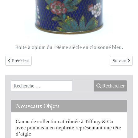
Boite à opium du 19ème siècle en cloisonné bleu.
Article précédent : Boite à opium en cloisonné bleu clair datable du 19ème
Article suivant
Précédent
Suivant
Rechercher
Nouveaux Objets
Canne de collection attribuée à Tiffany & Co
avec pommeau en néphrite représentant une tête
d’aigle