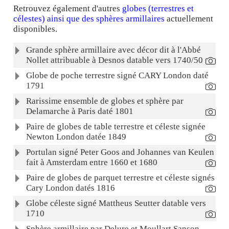
Retrouvez également d'autres
globes (terrestres et
célestes) ainsi que des sphères armillaires
actuellement
disponibles.
Articles
Titre
Grande sphère armillaire avec décor dit à l'Abbé
Nollet attribuable à Desnos datable vers 1740/50
Globe de poche terrestre signé CARY London daté
1791
Rarissime ensemble de globes et sphère par
Delamarche à Paris daté 1801
Paire de globes de table terrestre et céleste signée
Newton London datée 1849
Portulan signé Peter Goos and Johannes van Keulen
fait à Amsterdam entre 1660 et 1680
Paire de globes de parquet terrestre et céleste signés
Cary London datés 1816
Globe céleste signé Mattheus Seutter datable vers
1710
Sphère armillaire par Delure et Moullart Sanson