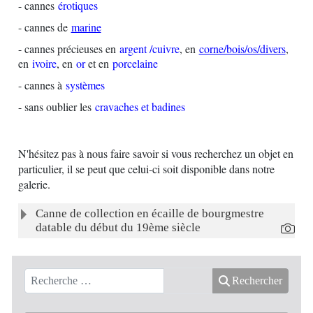
- cannes
érotiques
- cannes de
marine
- cannes précieuses en
a
rgent /cuivre
, en
corne/bois/os/divers
,
en
ivoire
, en
or
et en
porcelaine
- cannes à
systèmes
- sans oublier les
cravaches et badines
N'hésitez pas à nous faire savoir si vous recherchez un objet en
particulier, il se peut que celui-ci soit disponible dans notre
galerie.
Articles
Titre
Canne de collection en écaille de bourgmestre
datable du début du 19ème siècle
Rechercher