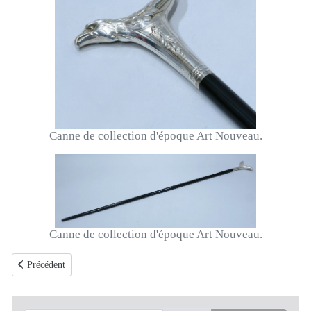
Canne de collection d'époque Art Nouveau.
Canne de collection d'époque Art Nouveau.
Article précédent : Canne de collection avec pommeau en argent sur le ra
Précédent