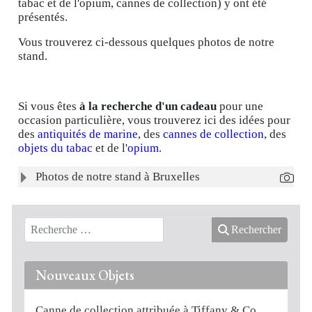
tabac et de l'opium, cannes de collection) y ont été
présentés.
Vous trouverez ci-dessous quelques photos de notre
stand.
Si vous êtes
à la recherche d'un cadeau
pour une
occasion particulière, vous trouverez ici des idées pour
des
antiquités de marine
, des
cannes de collection
, des
objets du tabac
et de l'
opium
.
Articles
Titre
Photos de notre stand à Bruxelles
Rechercher
Nouveaux Objets
Canne de collection attribuée à Tiffany & Co