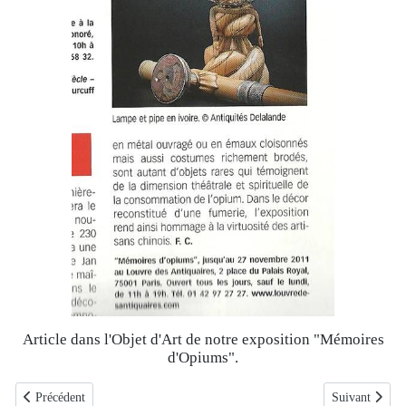
Article dans l'Objet d'Art de notre exposition "Mémoires
d'Opiums".
Article précédent : Article sur "Mémoires d'Opiums" dans "Point de Vue" A
Article suivan
Précédent
Suivant