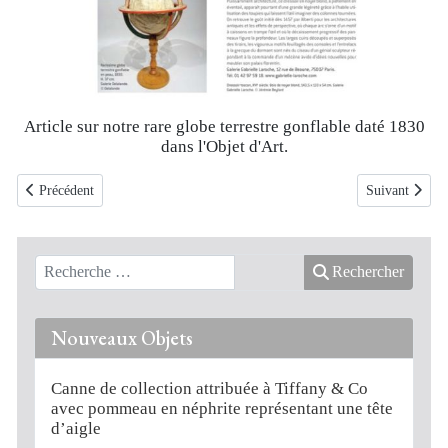
Article sur notre rare globe terrestre gonflable daté 1830
dans l'Objet d'Art.
Article précédent : Article dans Art Critique à propos de notre planétaire 
Article suivant
Précédent
Suivant
Rechercher
Nouveaux Objets
Canne de collection attribuée à Tiffany & Co
avec pommeau en néphrite représentant une tête
d’aigle