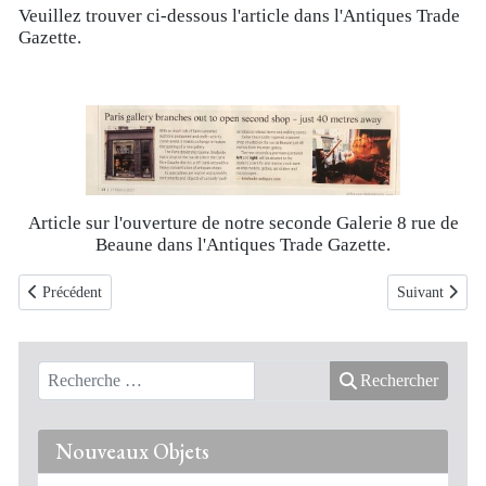
Veuillez trouver ci-dessous l'article dans l'Antiques Trade
Gazette.
Article sur l'ouverture de notre seconde Galerie 8 rue de
Beaune dans l'Antiques Trade Gazette.
Article précédent : Article sur notre livre Astrolabes dans l'Objet d'Art
Article suivan
Précédent
Suivant
Rechercher
Nouveaux Objets