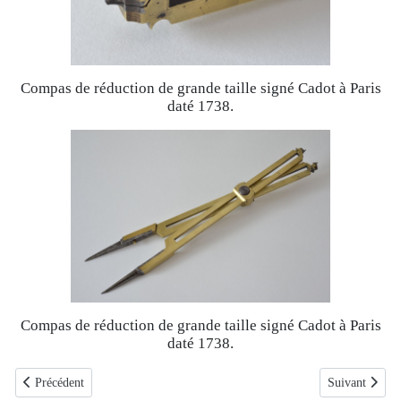
Compas de réduction de grande taille signé Cadot à Paris
daté 1738.
Compas de réduction de grande taille signé Cadot à Paris
daté 1738.
Article précédent : Compas à secteur formant calibre signé Johannes Macc
Article suivan
Précédent
Suivant