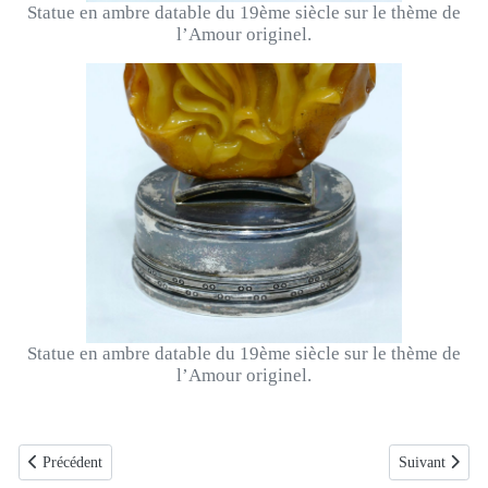
Statue en ambre datable du 19ème siècle sur le thème de
l’Amour originel.
Statue en ambre datable du 19ème siècle sur le thème de
l’Amour originel.
Article précédent : Memento Mori en ivoire datable du 17ème siècle
Article suivan
Précédent
Suivant