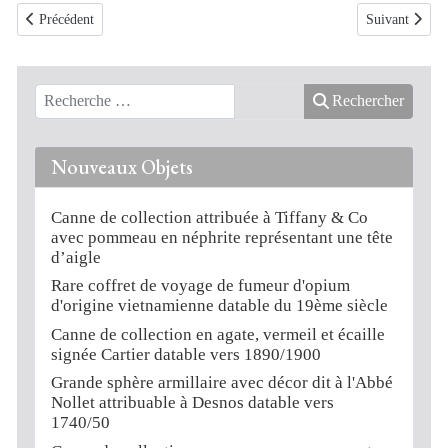
Article précédent : Médaillon représentant les profils d’Antoine Philippe
Article suivan
Précédent
Suivant
Rechercher
Nouveaux Objets
Canne de collection attribuée à Tiffany & Co
avec pommeau en néphrite représentant une tête
d’aigle
Rare coffret de voyage de fumeur d'opium
d'origine vietnamienne datable du 19ème siècle
Canne de collection en agate, vermeil et écaille
signée Cartier datable vers 1890/1900
Grande sphère armillaire avec décor dit à l'Abbé
Nollet attribuable à Desnos datable vers
1740/50