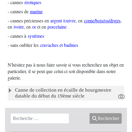
- cannes
érotiques
- cannes de
marine
- cannes précieuses en
a
rgent /cuivre
, en
corne/bois/os/divers
,
en
ivoire
, en
or
et en
porcelaine
- cannes à
systèmes
- sans oublier les
cravaches et badines
N'hésitez pas à nous faire savoir si vous recherchez un objet en
particulier, il se peut que celui-ci soit disponible dans notre
galerie.
Articles
Titre
Canne de collection en écaille de bourgmestre
datable du début du 19ème siècle
Rechercher